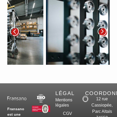
LÉGAL
COORDON
12 rue
Mentions
légales
Cassiopée,
Fransano
Parc Altaïs
CGV
est une